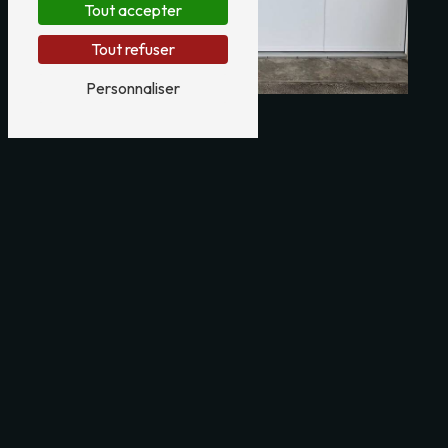
Tout accepter
Tout refuser
Personnaliser
Adresse
21 Allée St François
29600 Saint-Martin-des-Champs