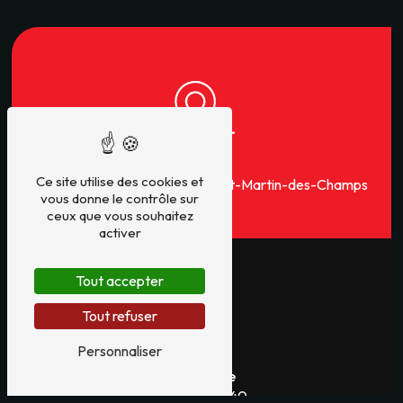
Adresse
Ce site utilise des cookies et
21 Allée St François
29600 Saint-Martin-des-Champs
vous donne le contrôle sur
ceux que vous souhaitez
activer
Tout accepter
Tout refuser
Personnaliser
Téléphone
02 98 88 71 40