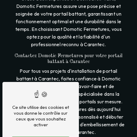
Domotic Fermetures assure une pose précise et
soignée de votre portail battant, garantissant un
fonctionnement optimal et une durabilité dans le
temps. En choisissant Domotic Fermetures, vous
optez pour la qualité et la fiabilité d'un
professionnel reconnu à Carantec.
Contactez Domotic Fermetures pour votre portail
battant à Carantec
Pour tous vos projets d'installation de portail
battant à Carantec, faites confiance à Domotic
Fermetures. Profitez du savoir-faire et de
l'expertise d'une entreprise spécialisée dans la
fabrication et l'installation de portails sur mesure.
Ce site utilise des cookies et
Contactez Domotic Fermetures dès aujourd'hui
vous donne le contrôle sur
pour bénéficier d'un devis personnalisé et débuter
ceux que vous souhaitez
votre projet de sécurisation et d'embellissement de
activer
votre entrée à Carantec.