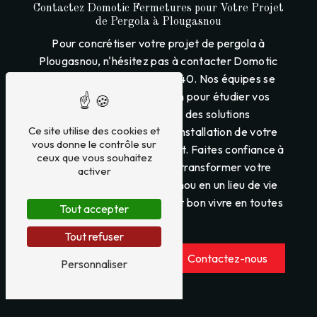
Contactez Domotic Fermetures pour Votre Projet
de Pergola à Plougasnou
Pour concrétiser votre projet de pergola à
Plougasnou, n'hésitez pas à contacter Domotic
Fermetures au 02 98 88 71 40. Nos équipes se
tiennent à votre disposition pour étudier vos
besoins, vous proposer des solutions
Ce site utilise des cookies et
personnalisées et réaliser l'installation de votre
vous donne le contrôle sur
pergola dans les règles de l'art. Faites confiance à
ceux que vous souhaitez
Domotic Fermetures pour transformer votre
activer
espace extérieur à Plougasnou en un lieu de vie
agréable et convivial, où il fait bon vivre en toutes
Tout accepter
saisons.
Tout refuser
En savoir plus
Contactez-nous
Personnaliser